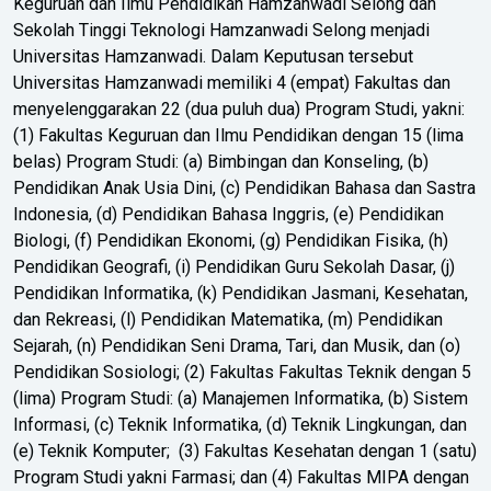
Keguruan dan Ilmu Pendidikan Hamzanwadi Selong dan
Sekolah Tinggi Teknologi Hamzanwadi Selong menjadi
Universitas Hamzanwadi. Dalam Keputusan tersebut
Universitas Hamzanwadi memiliki 4 (empat) Fakultas dan
menyelenggarakan 22 (dua puluh dua) Program Studi, yakni:
(1) Fakultas Keguruan dan Ilmu Pendidikan dengan 15 (lima
belas) Program Studi: (a) Bimbingan dan Konseling, (b)
Pendidikan Anak Usia Dini, (c) Pendidikan Bahasa dan Sastra
Indonesia, (d) Pendidikan Bahasa Inggris, (e) Pendidikan
Biologi, (f) Pendidikan Ekonomi, (g) Pendidikan Fisika, (h)
Pendidikan Geografi, (i) Pendidikan Guru Sekolah Dasar, (j)
Pendidikan Informatika, (k) Pendidikan Jasmani, Kesehatan,
dan Rekreasi, (l) Pendidikan Matematika, (m) Pendidikan
Sejarah, (n) Pendidikan Seni Drama, Tari, dan Musik, dan (o)
Pendidikan Sosiologi; (2) Fakultas Fakultas Teknik dengan 5
(lima) Program Studi: (a) Manajemen Informatika, (b) Sistem
Informasi, (c) Teknik Informatika, (d) Teknik Lingkungan, dan
(e) Teknik Komputer; (3) Fakultas Kesehatan dengan 1 (satu)
Program Studi yakni Farmasi; dan (4) Fakultas MIPA dengan